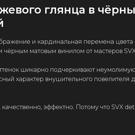
жевого глянца в чёрн
й
бражение и кардинальная перемена цвета
и чёрным матовым винилом от мастеров SVX
оттенок шикарно подчеркивают неумолиму
ный характер внушительного повелителя д
 качественно, эффектно. Потому что SVX deta