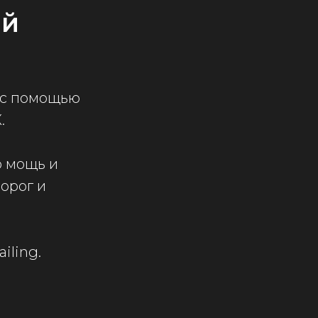
ый
 с помощью
.
ю мощь и
орог и
iling.