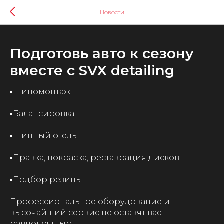
Новости
Подготовь авто к сезону
вместе с SVX detailing
▪️Шиномонтаж
▪️Балансировка
▪️Шинный отель
▪️Правка, покраска, реставрация дисков
▪️Подбор резины
Профессиональное оборудование и
высочайший сервис не оставят вас
равнодушным