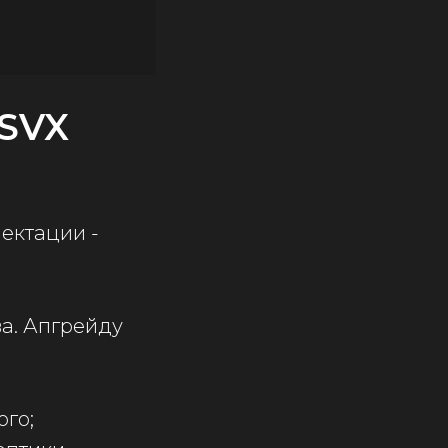
 SVX
лектации -
ва. Апгрейду
ого;