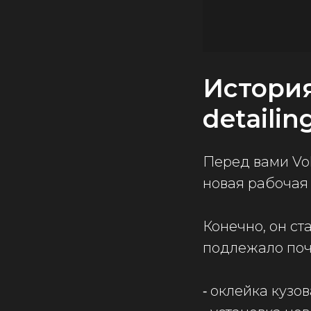
История
detailin
Перед вами Vol
новая рабочая
Конечно, он ст
подлежало поч
⁃ оклейка кузо