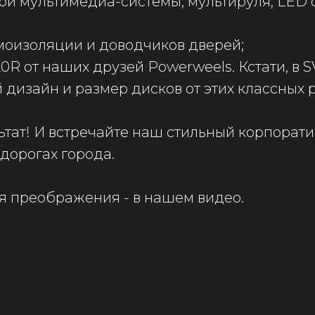
вой мультимедиа-системы, мультируля, LED 
умоизоляции и доводчиков дверей;
20R от наших друзей Powerweels. Кстати, в 
 дизайн и размер дисков от этих классных 
ьтат! И встречайте наш стильный корпорат
дорогах города.
я преображения - в нашем видео.