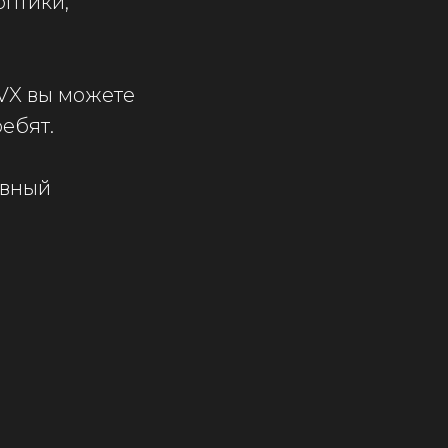
оптики,
SVX вы можете
ребят.
ивный