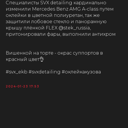
Специалисты SVX detailing кардинально
изменили Mercedes Benz AMG A-class путем
оклейки в цветной полиуретан, так же
защитили лобовое стекло и панорамную
крышу плёнкой FLEX @stek_russia,
притонировали фары, выполнили антихром
Вишенкой на торте - окрас суппортов в
красный цвет👌
#svx_ekb #svxdetailing #оклейкакузова
2024-01-23 17:53